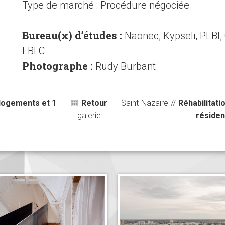
Type de marché : Procédure négociée
Bureau(x) d’études :
Naonec, Kypseli, PLBI, 
LBLC
Photographe :
Rudy Burbant
logements et 1
Retour
Saint-Nazaire
//
Réhabilitati
s
galerie
réside