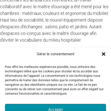
collaboratif avec le maître d’ouvrage a été mené pour les
chambres : matériaux, couleurs et ergonomie du mobilier.
Haut lieu de sociabilité, le nouvel équipement dispose
d’espaces d’échanges : salons, patio et jardins. Autant
d’espaces co-conçus avec le maître d’ouvrage afin
d’éviter le vocabulaire du milieu hospitalier.
Gérer le consentement
Informations complémentaires :
Concours
Pour offrir les meilleures expériences possible, nous utilisons des
technologies telles que les cookies pour stocker et/ou accéder aux
informations de l'appareil. Le consentement à ces technologies nous
Bureau(x) d’études :
Ictec (Economie), Als (BET Structure),
permettra de traiter des données telles que le comportement de
Solab (BET Fluides-Thermique), Acoustibel (BET
navigation ou des identifiants uniques sur ce site. Le fait de ne pas
consentir ou de retirer son consentement peut avoir un effet négatif sur
Acoustique)
certaines fonctionnalités et caractéristiques.
Photographe :
François Dantart
şans
vidobet
vidobet
vidobet
vidobet
casinolevant
casinolevant
casinolevant
vidobet
şans
casinolevant
casino
şans
casino
casino
casino
boostaro
casinolevant
şans
casinolevant
şanscasino
vidobet
vidobet
levant
gorabet
galyabet
gorabet
gorabet
gorabet
vidobet
galyabet
gorabet
gorabet
© 2026 -
CAUE de Loire-Atlantique
- 2 boulevard de
Accepter
casino
|
|
güncel
giriş
|
|
|
giriş
casino
giriş
şans
casino
levant
şans
şans
|
giriş
casino
giriş
|
|
giriş
casino
|
|
|
|
|
giriş
|
|