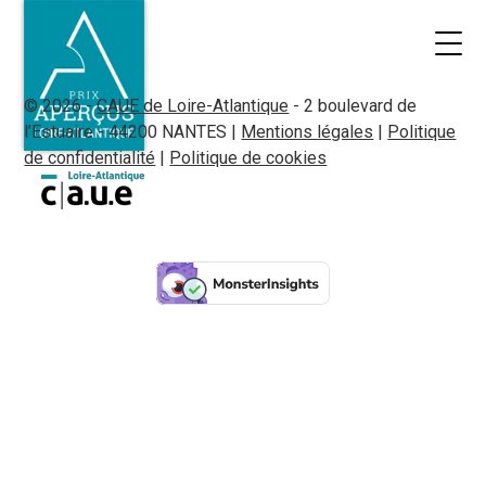
şans
vidobet
vidobet
vidobet
vidobet
casinolevant
casinolevant
casinolevant
vidobet
şans
casinolevant
casino
şans
casino
casino
casino
boostaro
casinolevant
şans
casinolevant
şanscasino
vidobet
vidobet
levant
gorabet
galyabet
gorabet
gorabet
gorabet
vidobet
galyabet
gorabet
gorabet
© 2026 -
CAUE de Loire-Atlantique
- 2 boulevard de
casino
|
|
güncel
giriş
|
|
|
giriş
casino
giriş
şans
casino
levant
şans
şans
|
giriş
casino
giriş
|
|
giriş
casino
|
|
|
|
|
giriş
|
|
l’Estuaire - 44200 NANTES
|
Mentions légales
|
Politique
|
giriş
|
|
|
|
|
giriş
|
|
|
|
giriş
|
|
|
|
de confidentialité
|
Politique de cookies
|
|
|