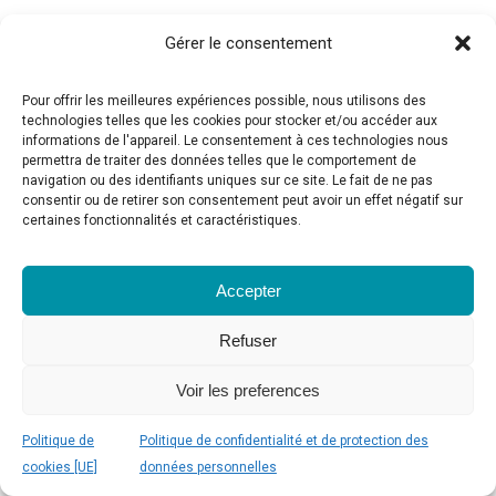
Gérer le consentement
Pour offrir les meilleures expériences possible, nous utilisons des
technologies telles que les cookies pour stocker et/ou accéder aux
informations de l'appareil. Le consentement à ces technologies nous
permettra de traiter des données telles que le comportement de
navigation ou des identifiants uniques sur ce site. Le fait de ne pas
consentir ou de retirer son consentement peut avoir un effet négatif sur
certaines fonctionnalités et caractéristiques.
Accepter
Refuser
Voir les preferences
Politique de
Politique de confidentialité et de protection des
cookies [UE]
données personnelles